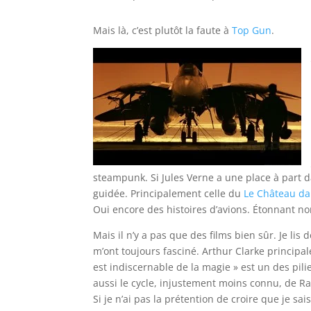
Mais là, c’est plutôt la faute à
Top Gun
.
steampunk. Si Jules Verne a une place à part da
guidée. Principalement celle du
Le Château dan
Oui encore des histoires d’avions. Étonnant no
Mais il n’y a pas que des films bien sûr. Je lis
m’ont toujours fasciné. Arthur Clarke principa
est indiscernable de la magie » est un des pil
aussi le cycle, injustement moins connu, de 
Si je n’ai pas la prétention de croire que je sais