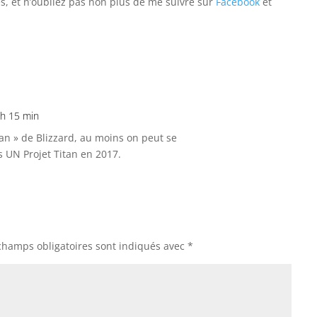
es, et n’oubliez pas non plus de me suivre sur
Facebook
et
 h 15 min
tan » de Blizzard, au moins on peut se
s UN Projet Titan en 2017.
champs obligatoires sont indiqués avec
*