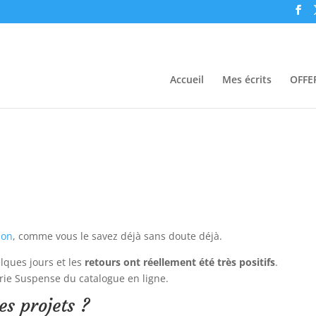
Accueil
Mes écrits
OFFER
zon
, comme vous le savez déjà sans doute déjà.
elques jours et les
retours ont réellement été très positifs
.
orie Suspense du catalogue en ligne.
s projets ?