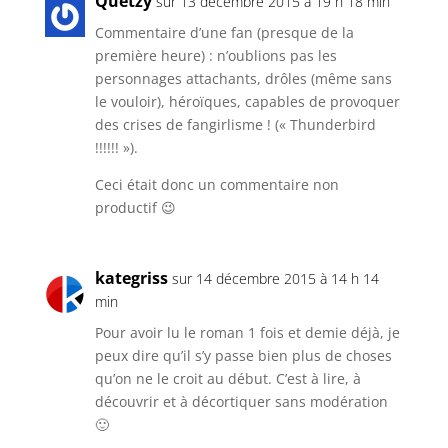
Quetzy
sur 13 décembre 2015 à 19 h 18 min
Commentaire d’une fan (presque de la
première heure) : n’oublions pas les
personnages attachants, drôles (même sans
le vouloir), héroïques, capables de provoquer
des crises de fangirlisme ! (« Thunderbird
!!!!!! »).
Ceci était donc un commentaire non
productif 😉
kategriss
sur 14 décembre 2015 à 14 h 14
min
Pour avoir lu le roman 1 fois et demie déjà, je
peux dire qu’il s’y passe bien plus de choses
qu’on ne le croit au début. C’est à lire, à
découvrir et à décortiquer sans modération
🙂